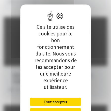
INVESTMENT:
€
Ce site utilise des
cookies pour le
bon
fonctionnement
du site. Nous vous
recommandons de
les accepter pour
une meilleure
ENCOURAGER UN GESTE VITAL : LE DON DE
expérience
SANG ET DE PLASMA
utilisateur.
INVESTMENT:
€
Tout accepter