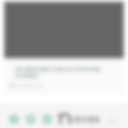
DES BRANCARDS POUR LES SITUATIONS
EXTRÊMES
INVESTMENT:
€
CGU
•