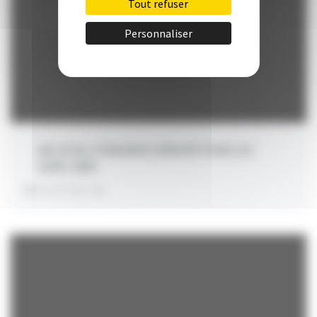
Tout refuser
Personnaliser
UN LOCAL D’URGENCE RÉNOVÉ POUR LES
SANS-ABRI
INVESTMENT:
€