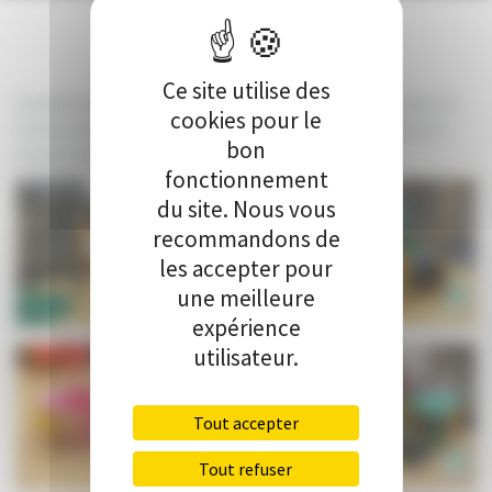
Ce site utilise des
Lauréat de la 3è édition du Budget Participatif Nivernais, le
cookies pour le
Centre socioculturel des Amognes a pu se faire financer à
bon
hauteur de 80% son aire de jeux.
fonctionnement
du site. Nous vous
recommandons de
les accepter pour
une meilleure
expérience
utilisateur.
Tout accepter
Tout refuser