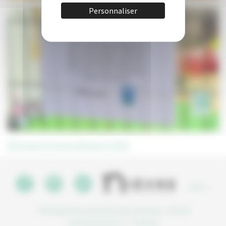
Personnaliser
Retrouvez le projet déposé en 2021.
CGU
•
Politique de protection des données
•
Kit de
communication
•
Contact