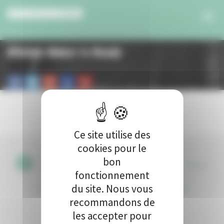
Panneau de gestion des cookies
Kitchen Maker is Ready
Ce site utilise des
cookies pour le
bon
CGU
•
fonctionnement
du site. Nous vous
Politique de protection des données
•
Kit de
recommandons de
communication
•
Contact
les accepter pour