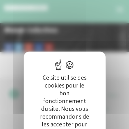
Panneau de gestion des cookies
Woman Collections
Ce site utilise des
cookies pour le
bon
CGU
•
fonctionnement
du site. Nous vous
Politique de protection des données
•
Kit de
recommandons de
communication
•
Contact
les accepter pour