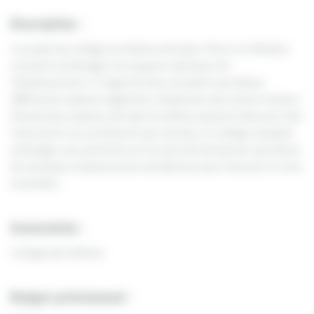
Description :
Le projet du collège les Allières de Saint-Pierre-le-Moûtier
consiste à aménager les espaces extérieurs de
l’établissement. Il s’agit de faire connaître aux élèves
différentes espèces végétales, d’exploiter des arbres fruitiers
d’anciennes espèces afin que les élèves puissent découvrir des
fruits qu’ils ne connaissent pas. De plus, le collège souhaite
aménager une partie de son terrain afin de donner aux élèves
de nouveaux emplacements de détente pour favoriser le vivre
ensemble.
Association :
Collège des Allières
Budget prévisionnel :