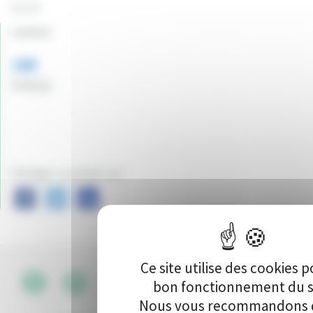
4133 €
Canton:
159
Vote(s)
Partager ce projet sur :
Ce site utilise des cookies p
bon fonctionnement du s
CGU
•
Nous vous recommandons d