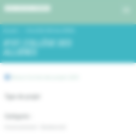
Panneau de gestion des cookies
Accueil
COLLÈGE DES ALLIÈRES
#101 COLLÈGE DES
ALLIÈRES
Retour à la liste des projets 2019
Type de projet
Catégorie :
Environnement - Biodiversité