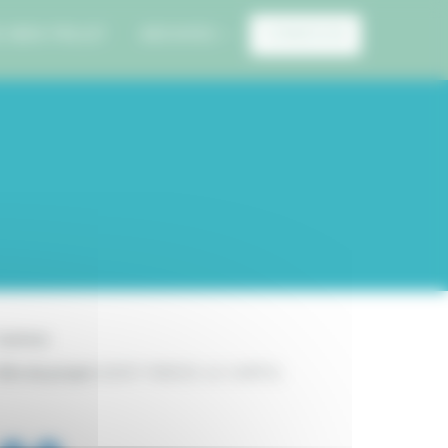
E MON PROJET
ARCHIVES
CONNEXION
Canton:
ille du projet:
SAINT-PARIZE-LE-CHÂTEL