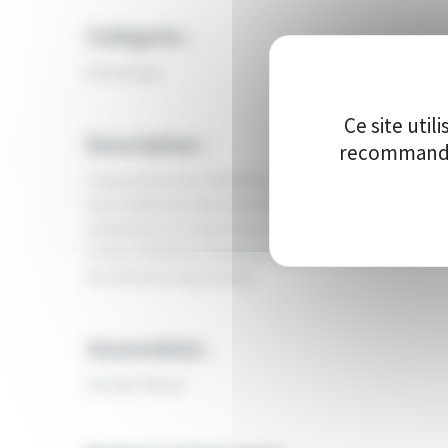
Catégorie :
Numérique
Ce site uti
Description :
recommandon
L’association est sollicitée pour l’organisation de c
leurs adhérents des activités culturelles. Leurs moy
inexistants et ne permettent pas la présentation de 
et des initiations de généalogie qui nécessitent l’ac
de mémoire importante.
Association :
Heredit Nièvre