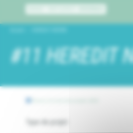
Panneau de gestion des cookies
Accueil
HEREDIT NIÈVRE
#11 HEREDIT 
Retour à la liste des projets 2019
Type de projet