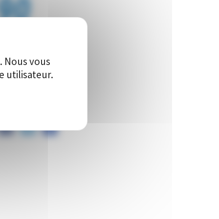
90
Vote(s)
e. Nous vous
utilisateur.
artager ce projet sur :