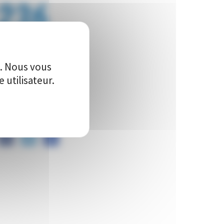
236
Vote(s)
e. Nous vous
utilisateur.
artager ce projet sur :