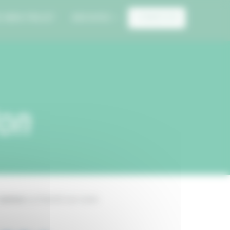
E MON PROJET
ARCHIVES
CONNEXION
ton
Canton:
La Charité-sur-Loire