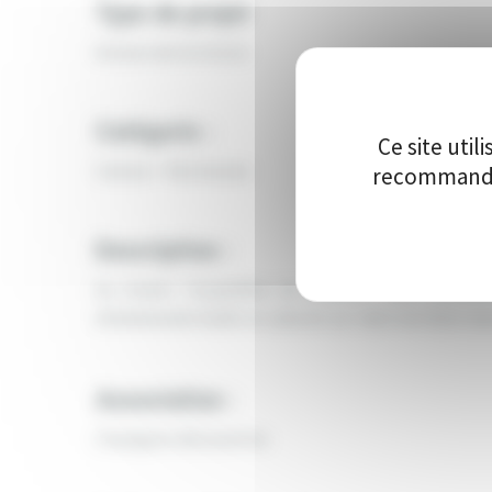
Type de projet
Acteurs de territoire
Catégorie :
Ce site uti
Culture - Patrimoine
recommandon
Description :
Au travers l’acquisition de matériel, nous souhaito
d’événements festifs et culturels sur notre territoire d
Association :
Chaulgnes découvertes