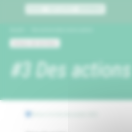
Panneau de gestion des cookies
Accueil
Des actions dans notre canton
Acteurs de territoire
#3 Des actions
Retour à la liste des projets 2022