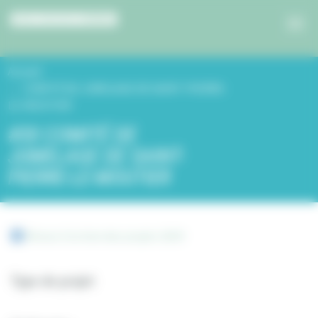
Panneau de gestion des cookies
Accueil
COMITÉ DE JUMELAGE DE SAINT-PIERRE-
LE-MOUTIER
#30 COMITÉ DE
JUMELAGE DE SAINT-
PIERRE-LE-MOUTIER
Retour à la liste des projets 2019
Type de projet