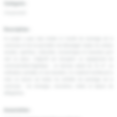
Catégorie :
Citoyenneté
Description :
Ce projet a pour buts d’aider le Comité de Jumelage de la
commune et de lui permettre de développer toutes les actions
sociales, sportives, culturelles, économiques et humaines qu’il
met en place. L’objectif est d’acquérir un équipement de
2
communication/logistique : un barnum pliant de 32 m
, un
ordinateur portable et une bannière. Ce matériel faciliterait la
mise en œuvre de toutes les activités de jumelage de la
commune : les échanges, rencontres, visites et séjours de
délégations.
Association :