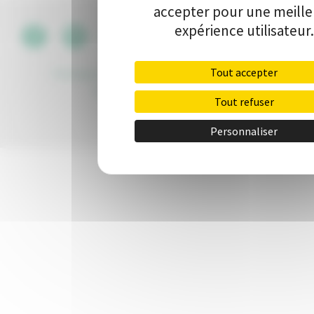
accepter pour une meill
expérience utilisateur.
CGU
•
Tout accepter
Politique de protection des données
•
Kit de
communication
•
Contact
Tout refuser
Personnaliser