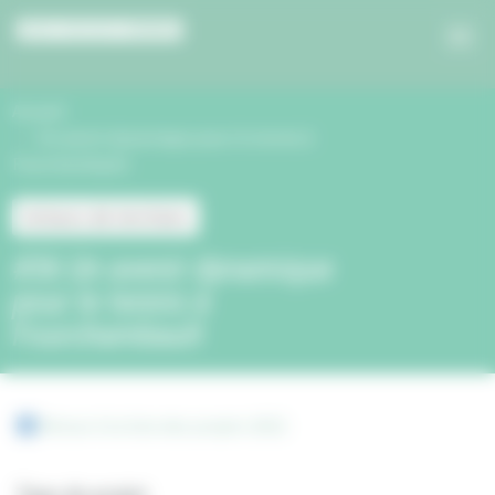
Panneau de gestion des cookies
Accueil
Un avenir dynamique pour le tennis à
Fourchambault
Acteurs de territoire
#36 Un avenir dynamique
pour le tennis à
Fourchambault
Retour à la liste des projets 2022