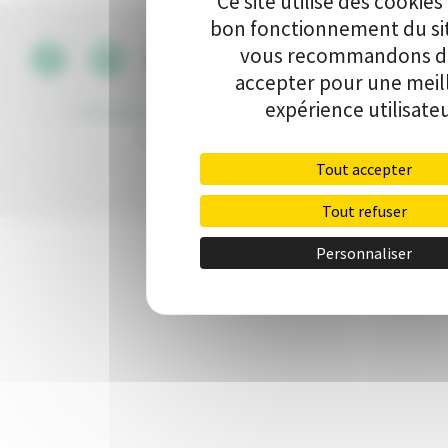
Ce site utilise des cookies
bon fonctionnement du si
vous recommandons de
CGU
•
accepter pour une meil
expérience utilisateu
Politique de protection des données
•
Kit de
communication
•
Contact
Tout accepter
Tout refuser
Personnaliser