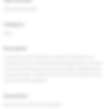
Type de projet
Acteurs de territoire
Catégorie :
Sport
Description :
Le projet consiste à acheter le matériel nécessaire à la
rénovation et à la modernisation des équipements de notre
Club House afin de poursuivre la dynamique engagée depuis
plusieurs années. L’idée est de rénover au minimum les deux
courts de tennis existants.
Association :
Section Tennis ASF Fourchambault