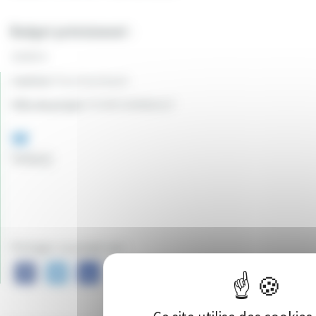
Budget prévisionnel :
15000 €
Canton:
Fourchambault
Ville du projet:
FOURCHAMBAULT
95
Vote(s)
Partager ce projet sur :