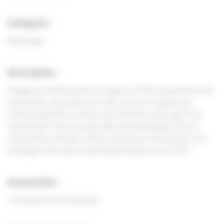
Catégorie :
Numérique
Description :
Obligation de déclaration en ligne à la FFG et paiements des
cotisations, assurances etc. Pour ce faire l’Imphycoise
Gymnastique doit se doter d’un ordinateur ainsi que d’une
imprimante. Achat du pack office de bureautique. Être en
capacité de continuer à faire fonctionner l’association, les
échanges étant désormais dématérialisés avec la FFG.
Association :
L’Imphycoise Gymnastique