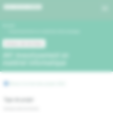
Panneau de gestion des cookies
Accueil
Investissement en matériel informatique
Acteurs de territoire
#41 Investissement en
matériel informatique
Retour à la liste des projets 2022
Type de projet
Acteurs de territoire