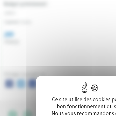
Budget prévisionnel :
1300 €
Canton:
Imphy
209
Vote(s)
Partager ce projet sur :
Ce site utilise des cookies p
bon fonctionnement du s
Nous vous recommandons d