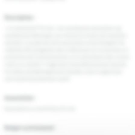
Description :
« Le marché du P’tit Léo » est une épicerie associative qui
souhaiterait développer ses missions à travers de nouvelles
activités. Le projet de cette association serait d’acquérir du
matériel afin d’organiser des conférences sur la nutrition, la
protection de l’environnement, et la valorisation des circuits
courts en ruralité. Il s’agit donc d’une démarche qui reprend
les valeurs du développement durable, tout en apportant
une touche de prévention santé.
Association :
Association Le marché du p’tit Léo
Budget prévisionnel :