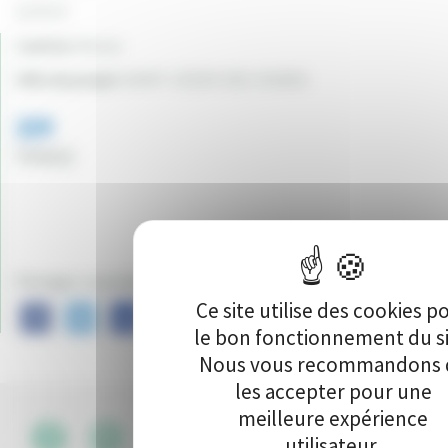
11711 €
Canton:
Decize
Ville du projet:
SAINT-LÉGER-DES-VIGNES
329
Vote(s)
Partager ce projet sur :
Ce site utilise des cookies p
le bon fonctionnement du si
Nous vous recommandons 
les accepter pour une
meilleure expérience
utilisateur.
CGU
•