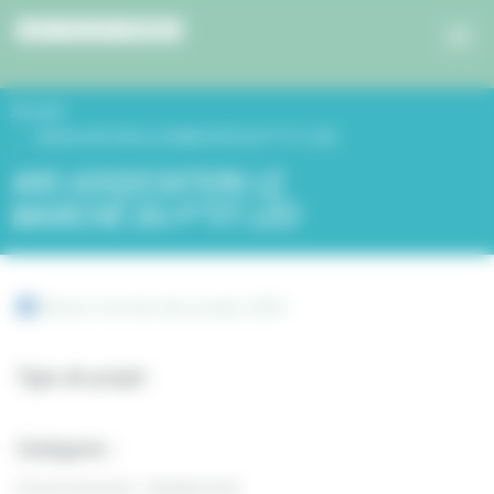
Panneau de gestion des cookies
Accueil
ASSOCIATION LE MARCHÉ DU P’TIT LÉO
#45 ASSOCIATION LE
MARCHÉ DU P’TIT LÉO
Retour à la liste des projets 2019
Type de projet
Catégorie :
Environnement - Biodiversité