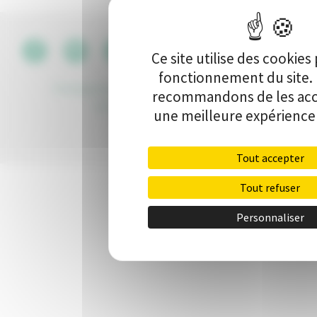
CGU
•
Ce site utilise des cookies
fonctionnement du site.
Politique de protection des données
•
Kit de
recommandons de les acc
communication
•
Contact
une meilleure expérience 
Tout accepter
Tout refuser
Personnaliser