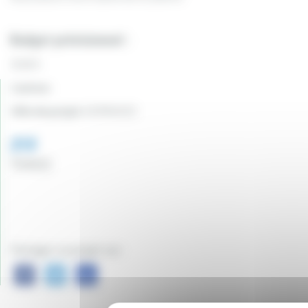
Budget prévisionnel :
3538 €
Canton:
Ville du projet:
SERMAGES
213
Vote(s)
Partager ce projet sur :