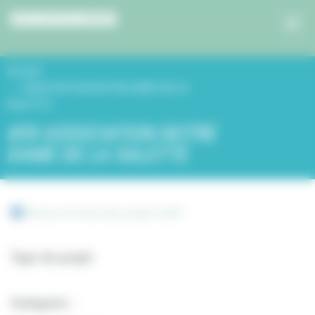
Panneau de gestion des cookies
Accueil
ASSOCIATION NOTRE DAME DE LA
SALETTE
#59 ASSOCIATION NOTRE
DAME DE LA SALETTE
Retour à la liste des projets 2019
Type de projet
Catégorie :