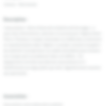
Culture - Patrimoine
Description :
L’association « Notre Dame de la Salette de Sermages » a
pour buts d’entretenir, valoriser et promouvoir l’église Saint-
Pierre. Plusieurs troupes musicales ou théâtrales se donnent
en représentation dans l’église. Le projet consiste à acquérir
du matériel (2 projecteurs sur pieds amovibles) pour éclairer
les troupes qui se produisent dans cet édifice. Cet
équipement servirait aux diverses associations et il
bénéficierait au large public qui vient régulièrement assister
aux spectacles.
Association :
Association notre dame de la salette