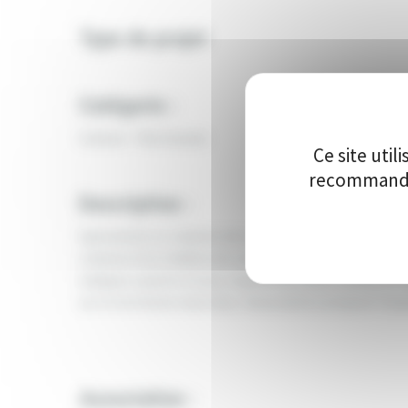
Type de projet
Catégorie :
Culture - Patrimoine
Ce site uti
recommandon
Description :
Spécialisée en création de spectacles, ateliers et init
création d’un théâtre de marionnettes à fils, permane
ludiques ouverts à tous, inspirés de récits, contes e
sur le territoire nivernais, l’association propose l’acq
Association :