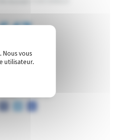
ille du projet:
FOURCHAMBAULT
547
Vote(s)
e. Nous vous
utilisateur.
artager ce projet sur :