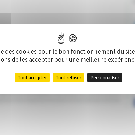
V
lise des cookies pour le bon fonctionnement du sit
s de les accepter pour une meilleure expérience 
Tout accepter
Tout refuser
Personnaliser
iations scéniques, l’association souhaite procéder à la
nt et mobile. Ainsi, elle proposerait des spectacles
P
t légendes de la Bourgogne. Pour assurer les représentations
uisition d’un chapiteau d’occasion et d’un véhicule utilitaire.