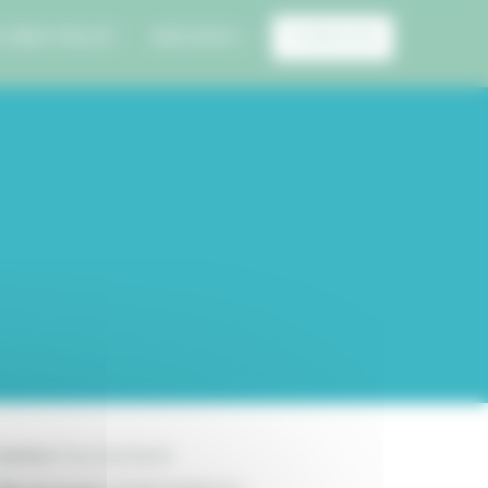
E MON PROJET
ARCHIVES
CONNEXION
Canton:
Fourchambault