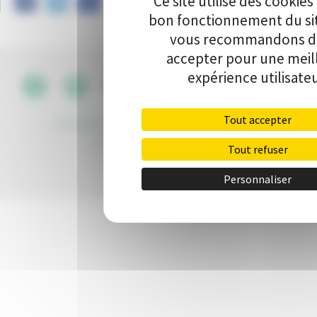
Ce site utilise des cookies
bon fonctionnement du si
vous recommandons de
accepter pour une meil
expérience utilisateu
CGU
•
Tout accepter
Politique de protection des données
•
Kit de
communication
•
Contact
Tout refuser
Personnaliser