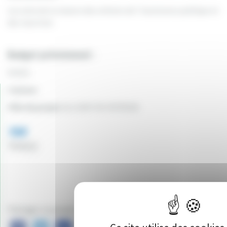
Les amis de la maison des enfants de l"assistance publique et
des nourrices
Budget prévisionnel :
6318 €
Canton:
Ville du projet:
ALLIGNY-EN-MORVAN
164
Vote(s)
Partager ce projet sur :