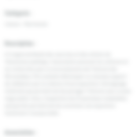
Catégorie :
Culture - Patrimoine
Description :
A l’origine du Musée des nourrices et des enfants de
l’Assistance publique, l’association poursuit les collectes et
les recherches pour la reconnaissance de l’histoire des
Morvandiaux. Elle souhaite développer un nouveau support
de médiation par la création d’une exposition-témoignage
itinérante qui permettrait de partager l’histoire avec un plus
large public. Ainsi, l’acquisition de 15 panneaux modulables
autoportés permettrait de constituer une exposition
facilement transportable.
Association :