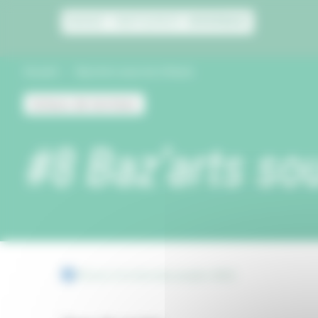
Panneau de gestion des cookies
Accueil
Baz’arts sous les tilleuls
Acteurs de territoire
#8 Baz’arts sou
Retour à la liste des projets 2022