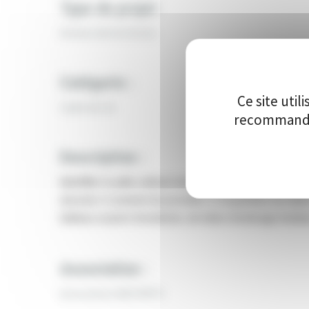
Type de projet
Acteurs de territoire
Catégorie :
Ce site uti
Cadre de vie
recommandon
Description :
Identifier le pôle culturel du Bazois avec l’aménagemen
sécurisé. Il convient de procéder à l’acquisition de tab
tableau couvert d’ardoisine, de toiles d’ombrage tendues
Association :
Association BAZ’ARTS