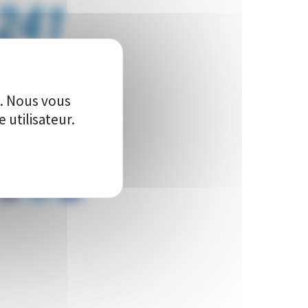
241
Vote(s)
e. Nous vous
utilisateur.
artager ce projet sur :