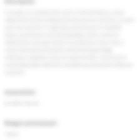
Description :
Ce projet, en collaboration avec la ville de Nevers, a pour
objectif de mettre à disposition de tous les cyclistes, un outil
pour leur sécurité. Il s’agit donc de favoriser la mobilité
douce, promouvoir l’activité physique, lutter contre la
sédentarité, ainsi que limiter les pollutions. Pour cela, il
serait nécessaire d’installer une borne de gonflage
extérieure, adaptée à tous les types de vélos. Cette borne
serait disponible 24h/24 et installée aux abords de l’office de
tourisme.
Association :
M. AVIAT Patrick
Budget prévisionnel :
1423 €