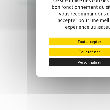
Ce site utilise des cookies
Politique de protection des données
•
Kit de
bon fonctionnement du si
communication
•
Contact
vous recommandons de
accepter pour une meil
expérience utilisateu
Tout accepter
Tout refuser
Personnaliser