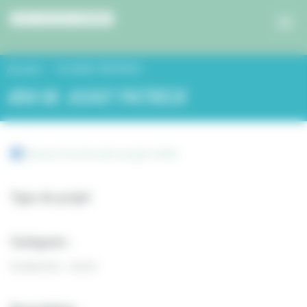
Panneau de gestion des cookies
Accueil
M. AVIAT PATRICK
#84 M. AVIAT PATRICK
Retour à la liste des projets 2019
Type de projet
Catégorie :
Solidarités - Santé