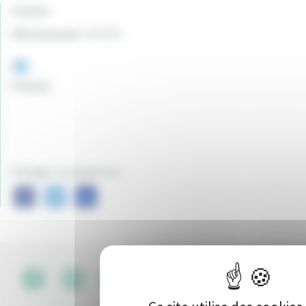
Canton:
Ville du projet:
NEVERS
70
Vote(s)
Partager ce projet sur :
CGU
•