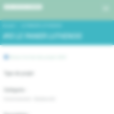
Panneau de gestion des cookies
Accueil
LE PANIER LUTHENOIS
#93 LE PANIER LUTHENOIS
Retour à la liste des projets 2019
Type de projet
Catégorie :
Environnement - Biodiversité