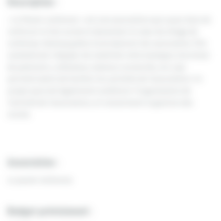
Description :
« Le Panier Luthenois » est une association qui a pour buts de
renforcer le lien social et dynamiser le cœur du village de
Luthenay-Uxeloup grâce à une épicerie-bar associative. Elle
souhaiterait s’équiper de matériels informatiques (terminal
de paiement, ordinateur, balance connectée, etc.) qui
permettraient de faciliter les activités de l’association. Ce
projet pourrait également améliorer l’organisation de
l’activité de l’association, et notamment la gestion des
stocks.
Association :
Le panier luthenois
Budget prévisionnel :