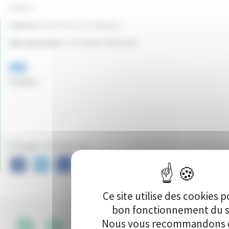
12500 €
Canton:
Saint Pierre-le-Moûtier
Ville du projet:
LUTHENAY-UXELOUP
392
Vote(s)
Partager ce projet sur :
Ce site utilise des cookies p
bon fonctionnement du s
Nous vous recommandons d
CGU
•