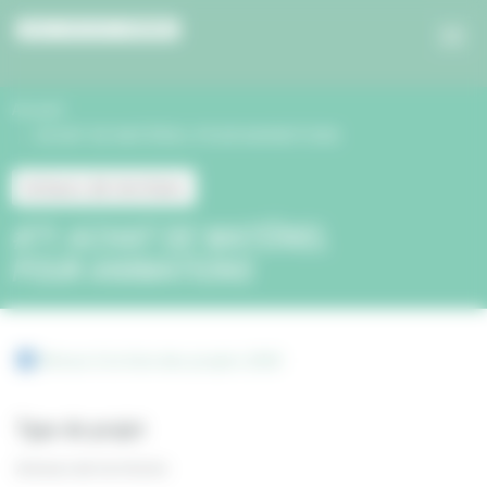
Panneau de gestion des cookies
Accueil
ACHAT DE MATÉRIEL POUR ANIMATIONS
Acteurs de territoire
#71 ACHAT DE MATÉRIEL
POUR ANIMATIONS
Retour à la liste des projets 2020
Type de projet
Acteurs de territoire