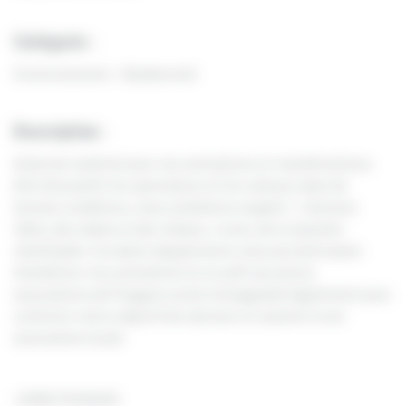
Catégorie :
Environnement - Biodiversité
Description :
Achat de matériel pour nos animations et manifestations.
Afin d’accueillir les spectateurs et les visiteurs dans de
bonnes conditions, nous souhaitons acquérir : 1 barnum
3x6m, des tables et des chaises, 1 sono, de la vaisselle
réutilisable. Ces divers équipements nous permettraient
d’améliorer nos animations et un prêt aux autres
associations de Pougues serait envisageable également pour
conforter notre objectif de valoriser et soutenir la vie
associative locale.
J’AIME POUGUES