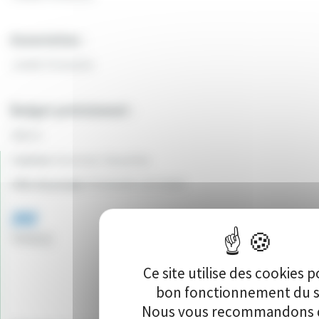
Association :
J’AIME POUGUES
Budget prévisionnel :
3855 €
Canton:
Varennes-Vauzelles
Ville du projet:
POUGUES LES EAUX
202
Vote(s)
Ce site utilise des cookies p
bon fonctionnement du s
Nous vous recommandons d