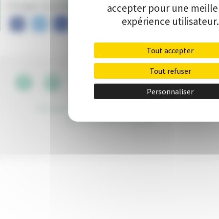
Partager ce projet sur :
accepter pour une meill
expérience utilisateur.
Tout accepter
Tout refuser
CGU
•
Personnaliser
Politique de protection des données
•
Kit de
communication
•
Contact