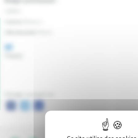
Budget prévisionnel :
12500 €
Canton:
Nevers 2
Ville du projet:
Nevers
83
Vote(s)
Partager ce projet sur :