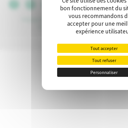
Ce site utilise des cookies
CGU
•
bon fonctionnement du si
vous recommandons de
Politique de protection des données
•
Kit de
accepter pour une meil
communication
•
Contact
expérience utilisateu
Tout accepter
Tout refuser
Personnaliser