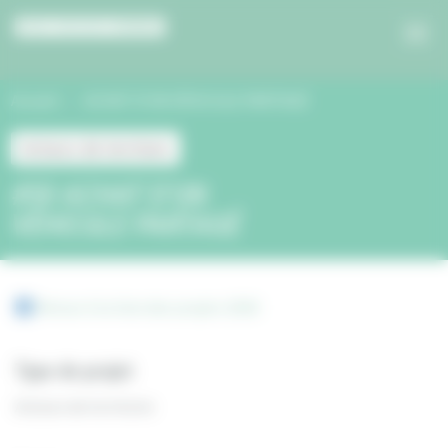
Panneau de gestion des cookies
Accueil
ACHAT D’UN VÉHICULE PARTAGÉ
Acteurs de territoire
#50 ACHAT D’UN
VÉHICULE PARTAGÉ
Retour à la liste des projets 2020
Type de projet
Acteurs de territoire