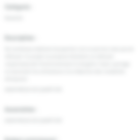
Catégorie :
Mobilité
Description :
De nombreux habitant du quartier ont un permis mais pas de
véhicule. Ce projet se propose d’acheter un véhicule
respectueux de l’environnement et de gérer l’auto-partage
en associant les utilisateurs à la rédaction des modalités
d’emprunt.
ASEM RÉGIE DE QUARTIER
Association :
ASEM REGIE DE QUARTIER