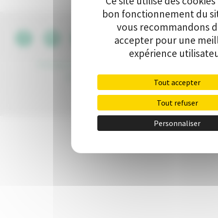
Ce site utilise des cookies
bon fonctionnement du si
vous recommandons de
accepter pour une meil
CGU
•
expérience utilisateu
Politique de protection des données
•
Kit de
communication
•
Contact
Tout accepter
Tout refuser
Personnaliser