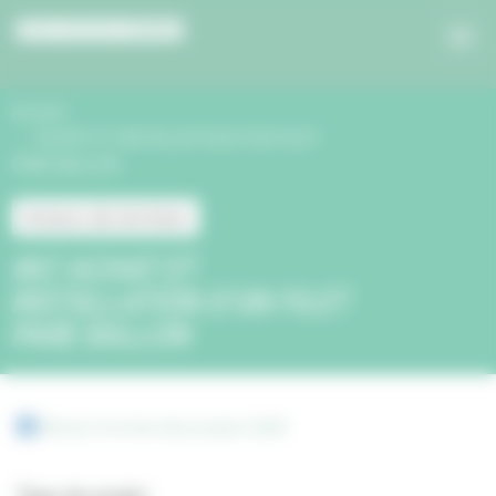
Panneau de gestion des cookies
Accueil
ACHAT ET INSTALLATION D’UN FILET
PARE BALLON
Acteurs de territoire
#67 ACHAT ET
INSTALLATION D’UN FILET
PARE BALLON
Retour à la liste des projets 2020