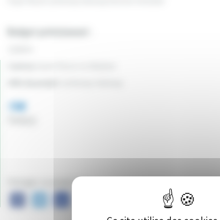
Foyer Rural Luthenay Uxeloup Section football
Budget prévisionnel :
12500 €
Canton:
Saint Pierre-le-Moûtier
Ville du projet:
Luthenay-Uxeloup
198
Vote(s)
Partager ce projet sur :