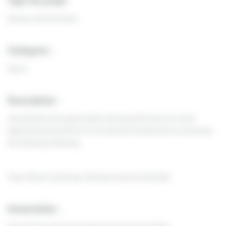
Type de projet
Acteurs de territoire
Catégorie :
Sport
Description :
Installation d’un pare ballon de sécurité entre la route
départemental D13 et le terrain de football de la commune
de Luthenay Uxeloup.
Foyer Rural Luthenay-Uxeloup section football
Association :