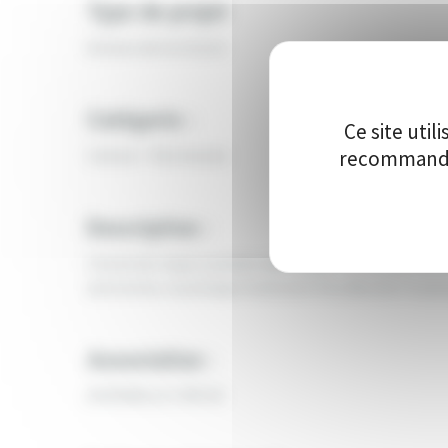
Type de projet
Acteurs de territoire
Catégorie :
Ce site uti
recommandon
Culture - Patrimoine
Description :
L’école de cirque souhaite développer les disciplines a
autonome, la pratique itinérante fera décoller le pl
Association :
ACROBALLE CIRCUS