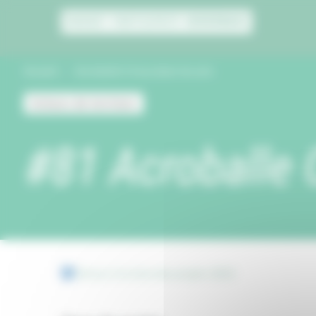
Panneau de gestion des cookies
Accueil
Acroballe Circus dans les airs
Acteurs de territoire
#81 Acroballe C
Retour à la liste des projets 2024