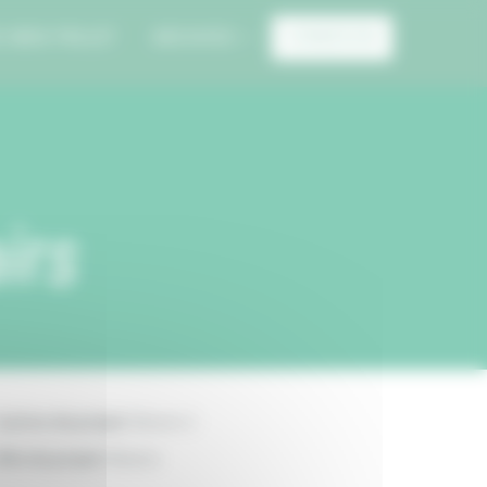
E MON PROJET
ARCHIVES
CONNEXION
irs
anton du projet:
Nevers 1
ille du projet:
Nevers