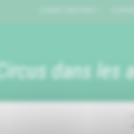
LE BUDGET PARTICIPATIF
JE DÉPOS
ircus dans les a
C
V