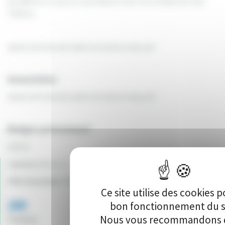
qui affecte ce mur et contribuent ainsi à la solidité de tout
l’édifice.
ASSOCIATION DES AMIS DU VIEUX CHALUZY
Association :
ASSOCIATION DES AMIS DU VIEUX CHALUZY
Budget prévisionnel :
9250 €
Canton:
Nevers 2
Ville du projet:
SAINT-ÉLOI
Ce site utilise des cookies p
200
bon fonctionnement du s
Nous vous recommandons d
Vote(s)