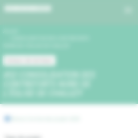
Panneau de gestion des cookies
Accueil
CONSOLIDATION DES CONTREFORTS
NORD DE L’ÉGLISE DE CHALUZY
Acteurs de territoire
#52 CONSOLIDATION DES
CONTREFORTS NORD DE
L’ÉGLISE DE CHALUZY
Retour à la liste des projets 2020