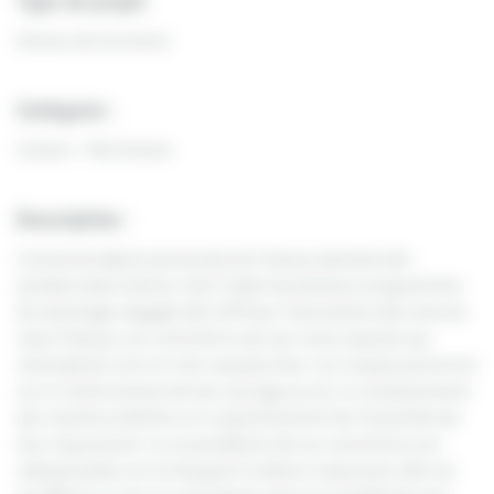
Type de projet
Acteurs de territoire
Catégorie :
Culture - Patrimoine
Description :
L’ancienne église paroissiale de Chaluzy abandonnée
pendant deux siècles a fait l’objet de plusieurs programmes
de sauvetage engagés dés 1970 par l’association des amis du
vieux Chaluzy. Les contreforts du mur nord, exposés aux
intempéries sont en très mauvais état. Les travaux porteront
sur le renforcement de leur ancrage au sol, le remplacement
des moellons délités et le rejointoiement de l’ensemble de
leur maçonnerie. La consolidation de ces contreforts est
indispensable car ils bloquent le dévers important (40 cm)