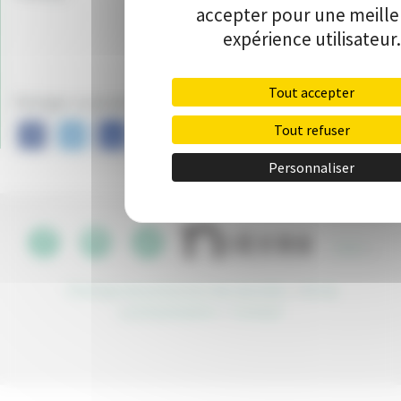
accepter pour une meill
expérience utilisateur.
Tout accepter
Partager ce projet sur :
Tout refuser
Personnaliser
CGU
•
Politique de protection des données
•
Kit de
communication
•
Contact