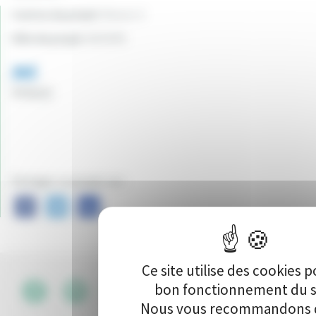
Canton du projet:
Nevers 3
Ville du projet:
NEVERS
365
Vote(s)
Partager ce projet sur :
Ce site utilise des cookies p
bon fonctionnement du s
CGU
•
Nous vous recommandons d