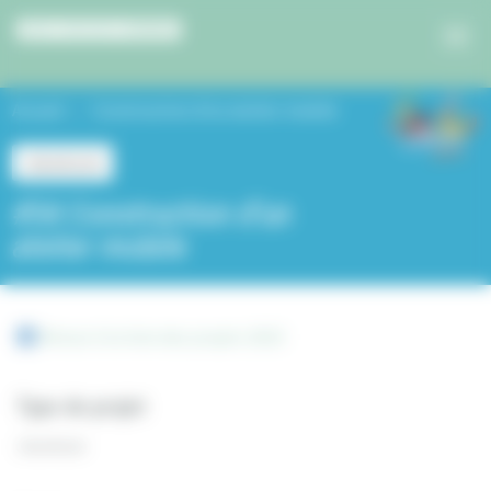
Panneau de gestion des cookies
Accueil
Construction d’un atelier mobile
Jeunesse
#54 Construction d’un
atelier mobile
Retour à la liste des projets 2023
Type de projet
Jeunesse