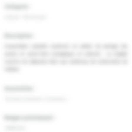
Catégorie :
Culture - Patrimoine
Description :
L’association souhaite construire un atelier de partage des
savoirs et savoir-faire écologiques et culturels ; Le budget
couvrira les dépenses liées aux matériaux de construction de
l’atelier.
Association :
Terrains communs « Common »
Budget prévisionnel :
14996.43 €