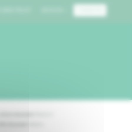
E MON PROJET
ARCHIVES
CONNEXION
anton du projet:
Nevers 3
ille du projet:
Nevers