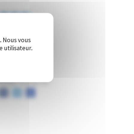
555
Vote(s)
e. Nous vous
utilisateur.
artager ce projet sur :