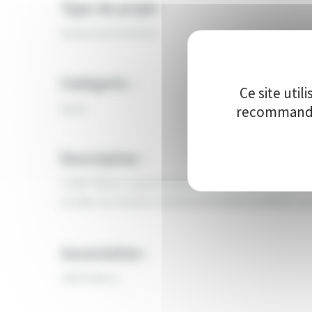
Type de projet
Acteurs de territoire
Catégorie :
Ce site uti
Sport
recommandon
Description :
L’USEP Nièvre organise des rencontres sportives pour 
se doter de 18 paires de buts de handball gonflables pou
Association :
USEP Nièvre