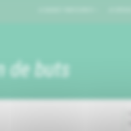
LE BUDGET PARTICIPATIF
JE DÉPOS
n de buts
C
V