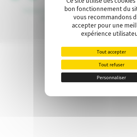
Ce site utilise des cookies
bon fonctionnement du si
Politique de protection des données
•
Kit de
vous recommandons de
communication
•
Contact
accepter pour une meil
expérience utilisateu
Tout accepter
Tout refuser
Personnaliser