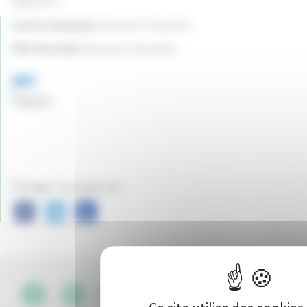
14901.56 €
Canton du projet:
Varennes-Vauzelles
Ville du projet:
Varennes-Vauzelles
397
Vote(s)
Partager ce projet sur :
CGU
•