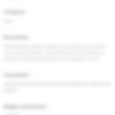
Catégorie :
Sport
Description :
L’ASAV Basket souhaite acquérir des fauteuils performants
pour sa section basket-fauteuil afin que les personnes en
situation de handicap puissent venir pratiquer ce sport.
Association :
ASSOCIATION SPORTIVE AMICALE DE VARENNES-VAUZELLES
BASKET
Budget prévisionnel :