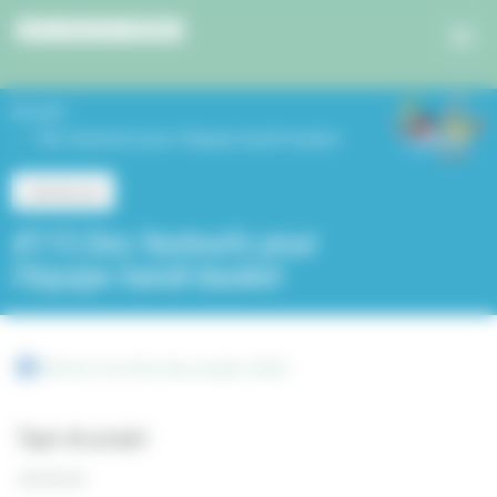
Panneau de gestion des cookies
Accueil
Des fauteuils pour l’équipe handi-basket
Jeunesse
#115 Des fauteuils pour
l’équipe handi-basket
Retour à la liste des projets 2024
Type de projet
Jeunesse