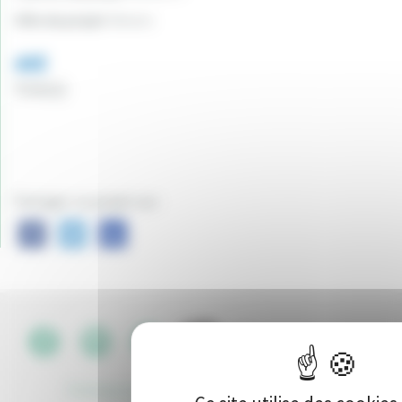
Ville du projet:
Nevers
445
Vote(s)
Partager ce projet sur :
CGU
•
Politique de protection des données
•
Kit de