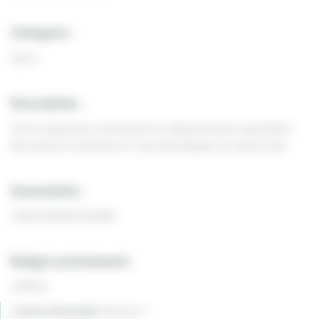
Catégorie :
Sport
Description :
Cette acquisition, faciliterait les déplacements quotidiens
des joueurs et joueuses et ceux des équipes les week-ends.
Association :
USON NEVERS RUGBY
Budget prévisionnel :
14700 €
Canton du projet:
Nevers 3