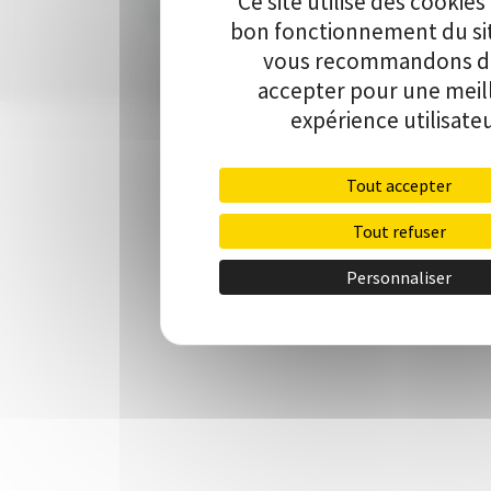
Ce site utilise des cookies
communication
•
Contact
bon fonctionnement du si
vous recommandons de
accepter pour une meil
expérience utilisateu
Tout accepter
Tout refuser
Personnaliser