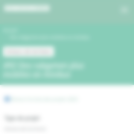
Panneau de gestion des cookies
Accueil
Des rubgymen plus mobiles en minibus
Acteurs de territoire
#92 Des rubgymen plus
mobiles en minibus
Retour à la liste des projets 2024
Type de projet
Acteurs de territoire