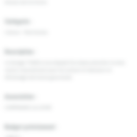
Acteurs de territoire
Catégorie :
Culture - Patrimoine
Description :
Le Garage Théâtre sera équipé d’un épais plancher en bois
moins traumatisant pour les acteurs et danseurs et
d’éclairage led moins gourmand.
Association :
COMPAGNIE LA LOUVE
Budget prévisionnel :