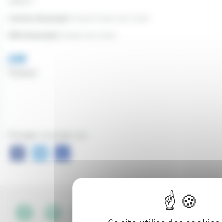
14835 €
Canton du projet:
Cosne-Cours-sur-Loire
Ville du projet:
Cosne-sur-Loire
238
Vote(s)
Partager ce projet sur :
CGU
•