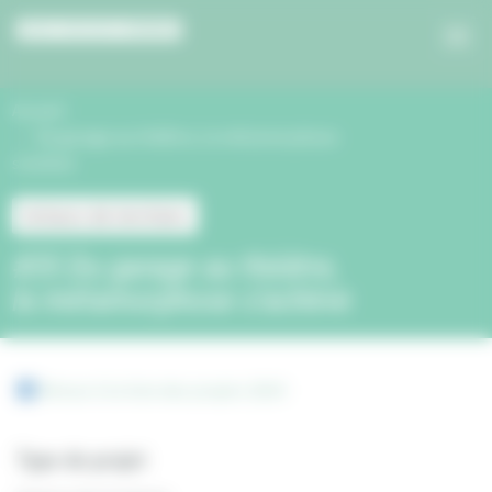
Panneau de gestion des cookies
Accueil
Du garage au théâtre, la métamorphose
s’achève
Acteurs de territoire
#35 Du garage au théâtre,
la métamorphose s’achève
Retour à la liste des projets 2024
Type de projet