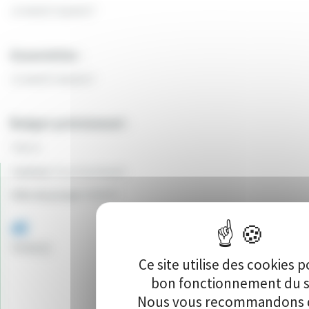
JS MARZY BASKET
Association :
JS MARZY BASKET
Budget prévisionnel :
7301 €
Canton:
Fourchambault
Ville du projet:
MARZY
45
Vote(s)
Ce site utilise des cookies p
bon fonctionnement du s
Nous vous recommandons d