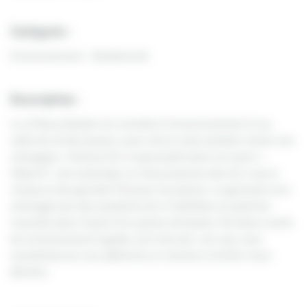
Catégorie :
Environnement - Biodiversité
Description :
La JS Marzy Basket est sensible à l’environnement et au
cadre de vie des joueurs, pour cela le club souhaite mener une
campagne « Deviens Éco-responsable dans ton sport ».
Objectif : zéro plastique, le club proposera des éco-cup en
roseau et des gourdes PLA pour les joueurs. Le gymnase sera
aménagé avec des poubelles de tri habillées en palettes
recyclées dans l’esprit d’un panier de basket. Par divers outils
de communication (guide, site internet, roll-up), nous
sensibiliserons nos adhérents et visiteurs à limiter leurs
déchets.