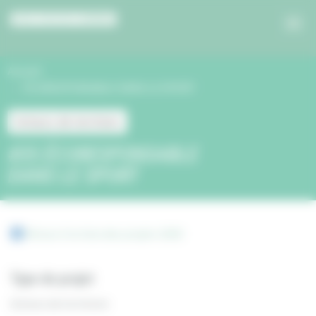
Panneau de gestion des cookies
Accueil
ÉCORESPONSABLE DANS LE SPORT
Acteurs de territoire
#35 ÉCORESPONSABLE
DANS LE SPORT
Retour à la liste des projets 2020
Type de projet
Acteurs de territoire