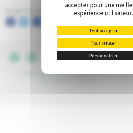
accepter pour une meill
Partager ce projet sur :
expérience utilisateur.
Tout accepter
Tout refuser
Personnaliser
CGU
•
Politique de protection des données
•
Kit de
communication
•
Contact