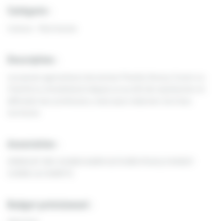
Catégorie :
Culture - Patrimoine
Description :
Les jeunes agriculteurs du secteur Pouilly-Donzy-Cosne-La
Charité se remobilisent depuis un an afin de représenter et
défendre leur profession, mais aussi redonner vie à leur
territoire.
Association :
SYNDICAT DES JEUNES AGRICULTEURS POUILLY DONZY
COSNE LA CHARITE
Budget prévisionnel :