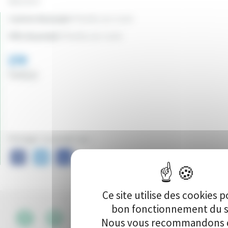
3022.41 €
Canton du projet:
Pouilly-sur-Loire
Ville du projet:
Pouilly-sur-Loire
370
Vote(s)
Partager ce projet sur :
Ce site utilise des cookies p
bon fonctionnement du s
Nous vous recommandons d
CGU
•