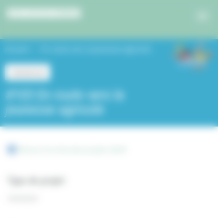
Panneau de gestion des cookies
Accueil
En route vers la jeunesse agricole
Jeunesse
#103 En route vers la
jeunesse agricole
Retour à la liste des projets 2024
Type de projet
Jeunesse