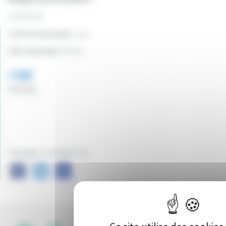
12729.44 €
Canton du projet:
Luzy
Ville du projet:
Millay
1165
Vote(s)
Partager ce projet sur :