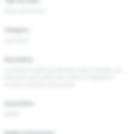
Type de projet
Acteurs de territoire
Catégorie :
Cadre de vie
Description :
Les résidents veulent prendre leurs repas à l’extérieur, aux
beaux jours, pour profiter de la nature. En équipant la
terrasse, ce bonheur sera possible.
Association :
MARPA
Budget prévisionnel :