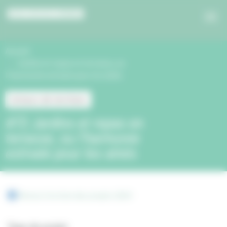
Panneau de gestion des cookies
Accueil
Jardins et repas en terrasse, ou
l’harmonie estivale pour les aînés
Acteurs de territoire
#72 Jardins et repas en
terrasse, ou l’harmonie
estivale pour les aînés
Retour à la liste des projets 2024