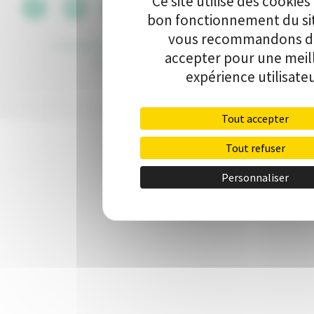
Ce site utilise des cookies
CGU
•
bon fonctionnement du si
vous recommandons de
Politique de protection des données
•
Kit de
accepter pour une meil
communication
•
Contact
expérience utilisateu
Tout accepter
Tout refuser
Personnaliser