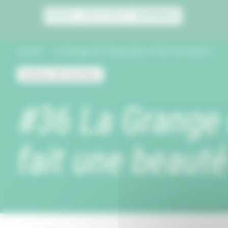
Panneau de gestion des cookies
Accueil
La Grange de l’Oiseau bleu se fait une beauté !
Acteurs de territoire
#36 La Grange 
fait une beauté