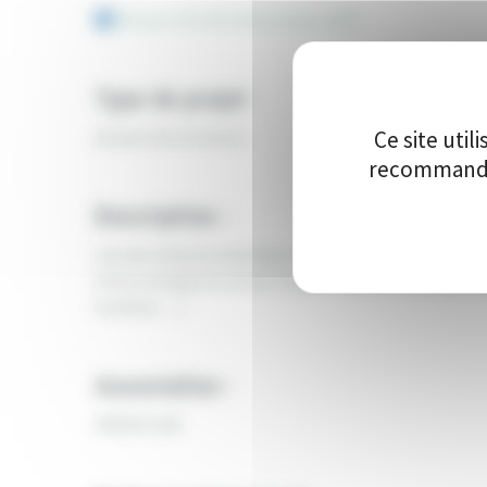
Retour à la liste des projets 2025
Type de projet
Ce site uti
Acteurs de territoire
recommandon
Description :
Lieu de création artistique ouvert en 2023 à Arthel, l
d’une enseigne et d’une fresque murale et dans du mat
lumières…).
Association :
GREEN LAB