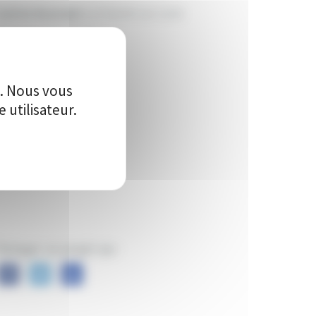
anton du projet:
La Charité-sur-Loire
ille du projet:
Arthel
469
e. Nous vous
utilisateur.
Vote(s)
artager ce projet sur :