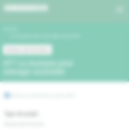
Panneau de gestion des cookies
Accueil
La musique pour interagir ensemble
Acteurs de territoire
#71 La musique pour
interagir ensemble
Retour à la liste des projets 2023
Type de projet
Acteurs de territoire