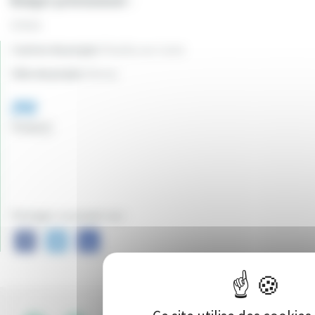
Budget prévisionnel :
5794 €
Canton du projet:
Pouilly-sur-Loire
Ville du projet:
Donzy
292
Vote(s)
Partager ce projet sur :