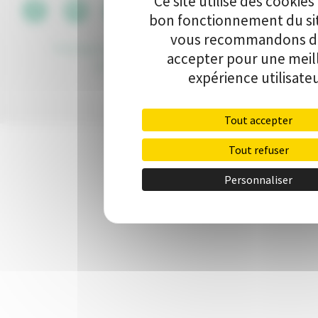
Ce site utilise des cookies
CGU
•
bon fonctionnement du si
vous recommandons de
Politique de protection des données
•
Kit de
accepter pour une meil
communication
•
Contact
expérience utilisateu
Tout accepter
Tout refuser
Personnaliser