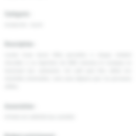
Catégorie :
Solidarités - Santé
Description :
L’achat d’une borne Mélo permettra à chaque résident
d’accéder à un répertoire de 4000 chansons et musiques en
favorisant leur autonomie. Cet outil peut être utilisé lors
d’activités d’animation, mais aussi déplacé pour les personnes
alitées.
Association :
EPHAD LES JARDINS Des LAIGNES