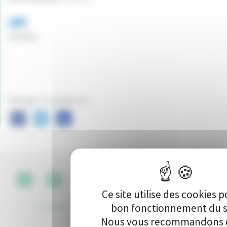
380
Vote(s)
Partager ce projet sur :
CGU
•
Ce site utilise des cookies p
Politique de protection des données
bon fonctionnement du s
•
Kit de
communication
•
Contact
Nous vous recommandons d