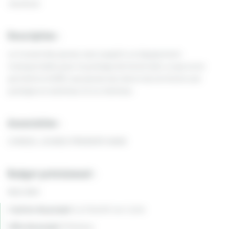
Jeunesse
Description :
Le Conseil des jeunes veut acquérir un équipement
transportable pour la pratique de home ball, ce qui va lui
permettre d’offrir aux jeunes du club et du territoire une
pratique en extérieur et en intérieur.
Association :
CONSEIL JEUNES PREMERY HAND
Budget prévisionnel :
9615.48 €
Canton du projet:
La Charité-sur-Loire
Ville du projet:
Prémery