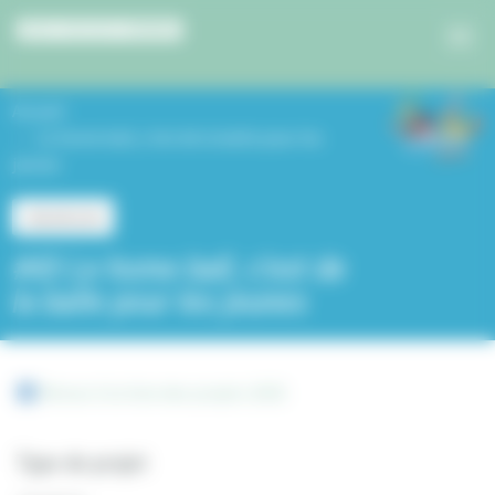
Panneau de gestion des cookies
Accueil
Le home ball, c’est de la balle pour les
jeunes
Jeunesse
#43 Le home ball, c’est de
la balle pour les jeunes
Retour à la liste des projets 2025
Type de projet