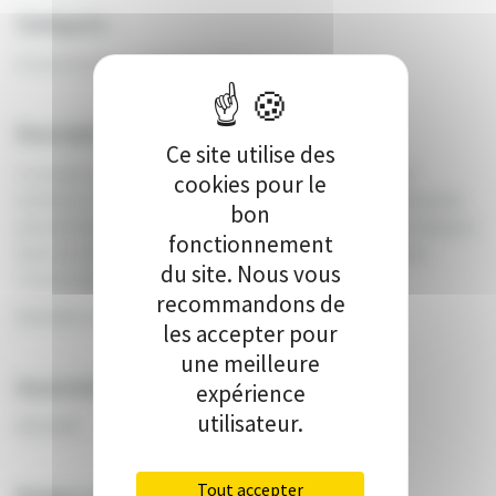
Catégorie :
Environnement - Biodiversité
Description :
Ce site utilise des
Le projet a pour but de planter 15 tilleuls « Europaea
cookies pour le
euchlora » dans le cadre d’une démarche environnementale
bon
permettant de reconstituer une allée de tilleuls qui a disparu
fonctionnement
dans les années 90. Ainsi se rencontreront l’Histoire et
du site. Nous vous
l’environnement.
recommandons de
BEAUME ADÈLE
les accepter pour
une meilleure
Association :
expérience
utilisateur.
BEAUME
Tout accepter