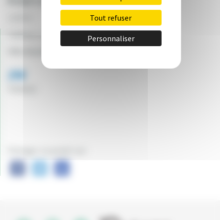
Budget prévisionnel :
Tout refuser
12500 €
Canton:
Guérigny
Personnaliser
Ville du projet:
Saint-Saulge
290
Vote(s)
Partager ce projet sur :