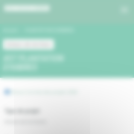
Panneau de gestion des cookies
Accueil
PLANTATION D’ARBRES
Acteurs de territoire
#37 PLANTATION
D’ARBRES
Retour à la liste des projets 2020
Type de projet
Acteurs de territoire