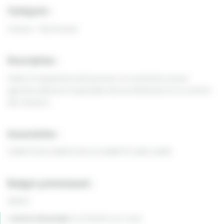
Catégorie :
Culture - Patrimoine
Description :
Grâce à l’acquisition de barnums, le comité du comice
agricole adoucira le quotidien de ses bénévoles et le confort
des visiteurs.
Association :
COMITÉ DU COMICE DE LA CHARITÉ-SUR-LOIRE
Budget prévisionnel :
2625 €
Canton du projet:
La Charité-sur-Loire