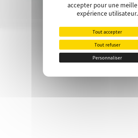
communication
•
Contact
accepter pour une meill
expérience utilisateur.
Tout accepter
Tout refuser
Personnaliser