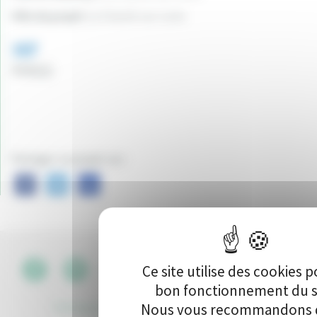
Ville du projet:
La Charité-sur-Loire
157
Vote(s)
Partager ce projet sur :
Ce site utilise des cookies p
CGU
•
bon fonctionnement du s
Politique de protection des données
Nous vous recommandons d
•
Kit de