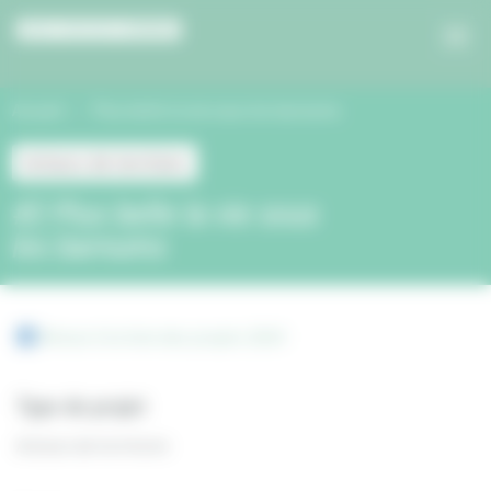
Panneau de gestion des cookies
Accueil
Plus belle la vie sous les barnums
Acteurs de territoire
#2 Plus belle la vie sous
les barnums
Retour à la liste des projets 2024
Type de projet
Acteurs de territoire