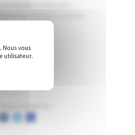
anton du projet:
Château-Chinon
ille du projet:
Montsauche - Les Settons
230
e. Nous vous
utilisateur.
Vote(s)
artager ce projet sur :