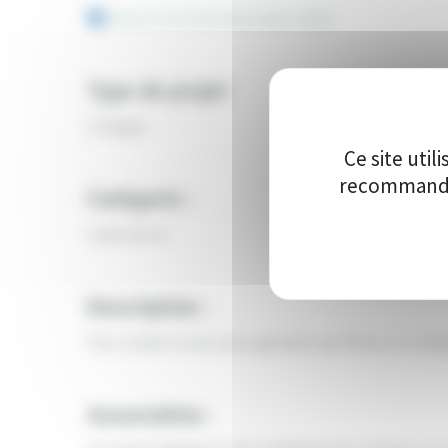
Retour à la liste des projets 2024
Type de projet
Collèges
Ce site uti
recommandon
Catégorie :
Cadre de vie
Description :
Pour rendre la cour plus agréable aux élèves, le collè
Association :