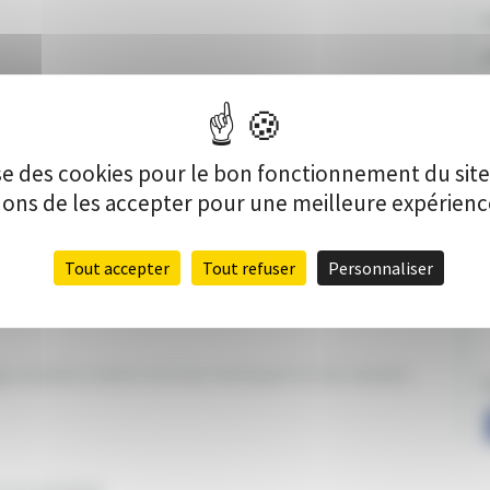
C
V
lise des cookies pour le bon fonctionnement du sit
s de les accepter pour une meilleure expérience 
Tout accepter
Tout refuser
Personnaliser
ge souhaite la doter d’un but multisports et de mobilier.
P