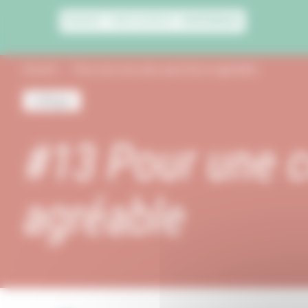
Panneau de gestion des cookies
Accueil
Pour une cour plus sportive et agréable
Collèges
#13 Pour une c
agréable