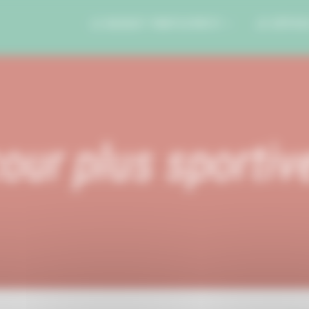
LE BUDGET PARTICIPATIF
JE DÉPOS
our plus sportiv