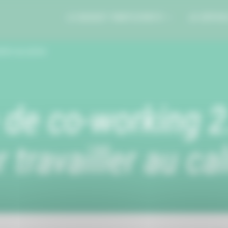
LE BUDGET PARTICIPATIF
JE DÉPOS
iller au calme
de co-working 2
 travailler au c