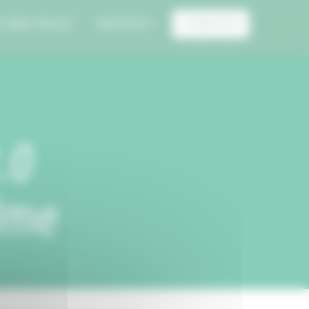
E MON PROJET
ARCHIVES
CONNEXION
.0
alme