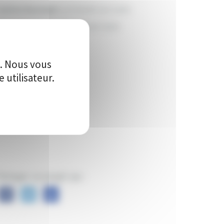
anton du projet:
La Charité-sur-Loire
ille du projet:
La Charité-sur-Loire
184
e. Nous vous
utilisateur.
Vote(s)
artager ce projet sur :