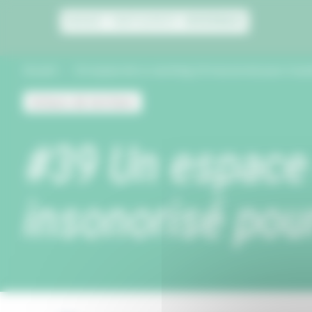
Panneau de gestion des cookies
Accueil
Un espace de co-working 2.0 insonorisé pour trava
Acteurs de territoire
#39 Un espace 
insonorisé pour