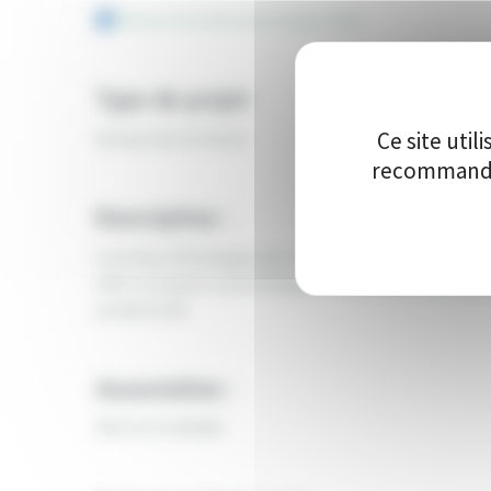
Retour à la liste des projets 2025
Type de projet
Ce site uti
Acteurs de territoire
recommandon
Description :
Carrefour d’échanges, de créativité et d’opportunité
offrir un espace calme d’appels et de visioconférences
productivité.
Association :
PATCH CO WORK