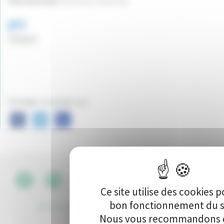
Ville du projet:
Varennes-Vauzelles
211
Vote(s)
Partager ce projet sur :
CGU
•
Ce site utilise des cookies p
bon fonctionnement du s
Politique de protection des données
•
Kit de
Nous vous recommandons d
communication
•
Contact