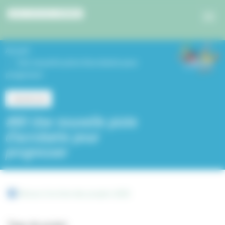
Panneau de gestion des cookies
Accueil
Une nouvelle piste d’acrobatie pour
progresser
Jeunesse
#80 Une nouvelle piste
d’acrobatie pour
progresser
Retour à la liste des projets 2025