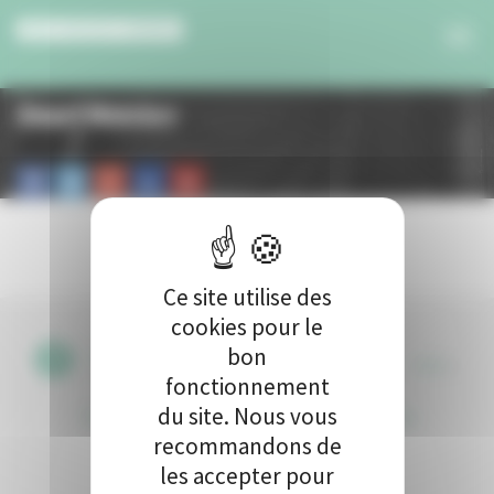
Panneau de gestion des cookies
Smart Watches
Ce site utilise des
cookies pour le
bon
CGU
•
fonctionnement
du site. Nous vous
Politique de protection des données
•
Kit de
recommandons de
communication
•
Contact
les accepter pour